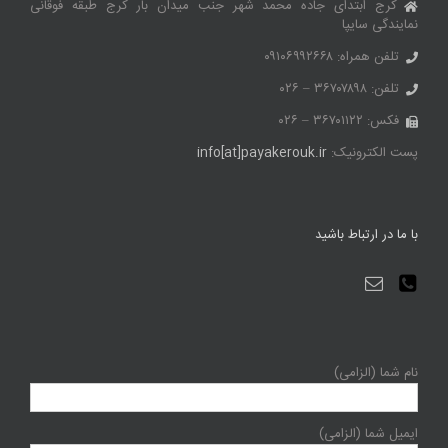
کرج ابتدای جاده محمد شهر جنب میدان بار کرج طبقه فوقانی
نمایندگی سایپا
تلفن همراه: ۰۹۱۰۶۹۹۲۶۶۸
تلفن: ۳۶۷۰۷۸۹۸ – ۰۲۶
فکس: ۳۶۷۰۱۱۲۲ – ۰۲۶
پست الکترونیک:
info[at]payakerouk.ir
با ما در ارتباط باشید
نام شما (الزامی)
ایمیل شما (الزامی)