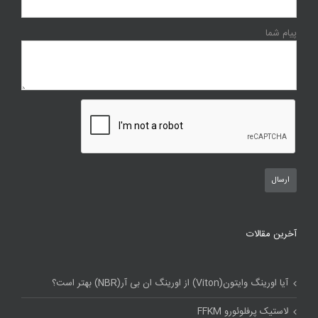
پیام شما
آخرین مقالات
آیا اورینگ وایتون(Viton) از اورینگ ان بی آر(NBR) بهتر است؟
لاستیک پرفلوئورو FFKM