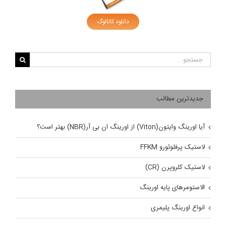
دانلود کاتالوگ
جستجو
برای:
جدیدترین مطالب
آیا اورینگ وایتون(Viton) از اورینگ ان بی آر(NBR) بهتر است؟
لاستیک پرفلوئورو FFKM
لاستیک کلروپرن (CR)
الاستومرهای پایه اورینگ
انواع اورینگ پلیمری