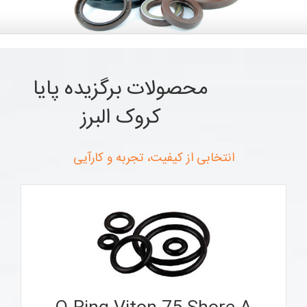
محصولات برگزیده پایا
کروک البرز
انتخابی از کیفیت، تجربه و کارآیی
وایتون در صنعت به نام های FKM , FPM , Fluoroelastomer
نیز شناخته می شود و به دلیل همین تعدد نام گاها باعث گمراهی
می گردد، در صورتی که ماده اصلی همه آنها از فلورو کربن
(Fluorocarbon) می باشد. وایتون، تراکم مولکولی پایین (low
compression set) و مقاومت دمایی و شیمیایی بالایی دارد و به
همین دلیل اورینگ وایتون کاربرد فراوانی در صنایع نفت و گاز و
پتروشیمی و صنایع هوایی و صنایع خودرو و… در جاهایی که به