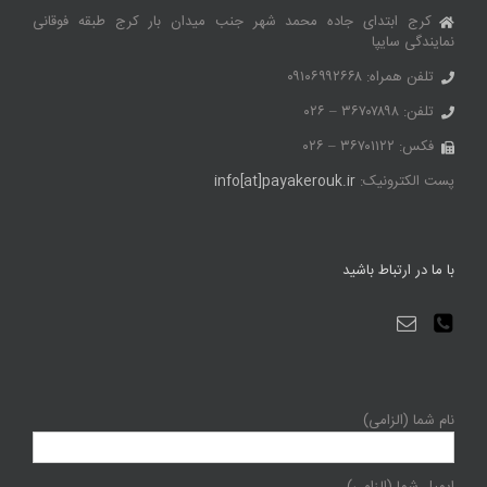
کرج ابتدای جاده محمد شهر جنب میدان بار کرج طبقه فوقانی
نمایندگی سایپا
تلفن همراه: ۰۹۱۰۶۹۹۲۶۶۸
تلفن: ۳۶۷۰۷۸۹۸ – ۰۲۶
فکس: ۳۶۷۰۱۱۲۲ – ۰۲۶
پست الکترونیک:
info[at]payakerouk.ir
با ما در ارتباط باشید
نام شما (الزامی)
ایمیل شما (الزامی)