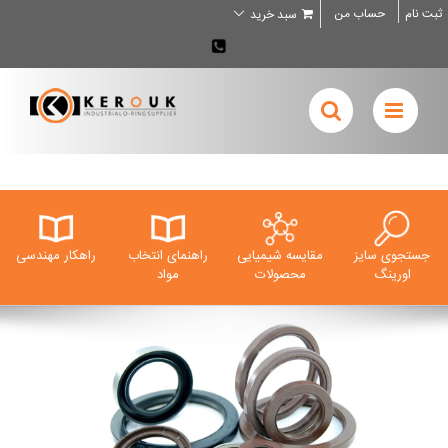
Ski
ثبت نام
حساب من
سبد خرید
t
conten
02636707898
جستجوی سایز
مقایسه شیمیایی
راهنمای انتخاب
راهکار مهندسی
اورینگ
محصولات
مواد