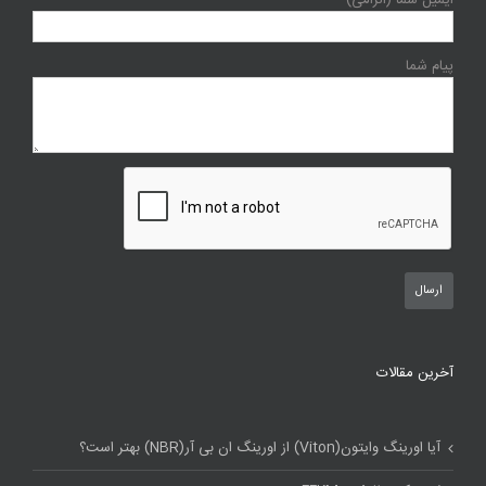
پیام شما
آخرین مقالات
آیا اورینگ وایتون(Viton) از اورینگ ان بی آر(NBR) بهتر است؟