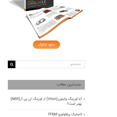
دانلود کاتالوگ
جستجو
برای:
جدیدترین مطالب
آیا اورینگ وایتون(Viton) از اورینگ ان بی آر(NBR)
بهتر است؟
لاستیک پرفلوئورو FFKM