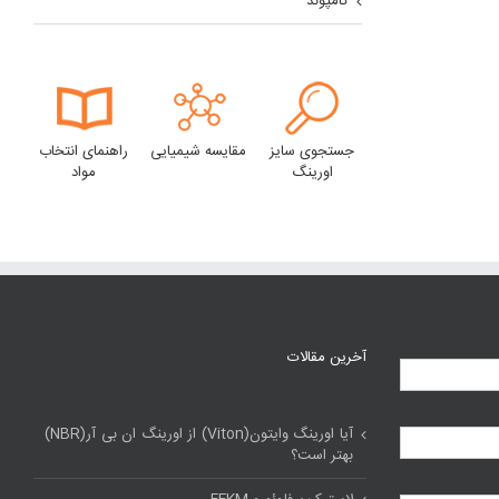
کامپوند
جستجوی سایز
مقایسه شیمیایی
راهنمای انتخاب
اورینگ
مواد
آخرین مقالات
آیا اورینگ وایتون(Viton) از اورینگ ان بی آر(NBR)
بهتر است؟