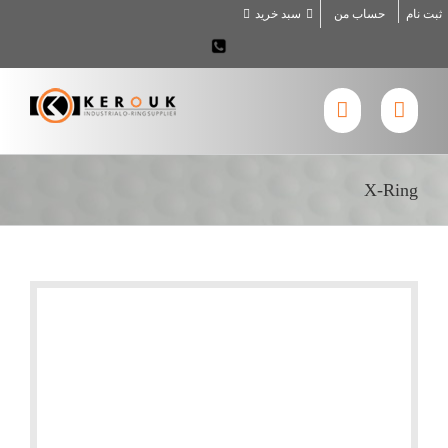
Ski
ثبت نام
حساب من
سبد خرید
t
02636707898
conten
X-Ring