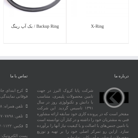
X-Ring
Backup Ring / بک آپ رینگ
درباره ما
تماس با ما
شرکت پایا کروک البرز در جهت
کرج ابتدای جا
تامین محصولات پلیمری، متناسب
فوقانی نمایندگی 
با دانش و تکنولوژی روز در سال
تلفن همراه: ۰۹۱۰۶۹۹۲۶۶۸
۱۳۹۱ تاسیس گردید. این شرکت
مفتخر است که در پرونده کاری خود سابقه ارائه مشاوره
تلفن: ۳۶۷۰۷۸۹۸ – ۰۲۶
فنی به مشتریان خود را داشته و در کنار آن توانسته‌ است
با تامین جنس‌های با اصالت و با کیفیت نیاز آنها را برآورده
فکس: ۳۶۷۰۱۱۲۲ – ۰۲۶
سازد. ازاین‌ رو تمرکز اصلی خود را بر تهیه و توزیع
پست الکترونیک:
محصولات اروپایی و آمریکایی نهاده‌ایم.