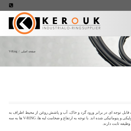
707898
صفحه اصلی
/
V-Ring
 کمک قابل توجه ای در برابر ورود گرد و خاک، آب و پاشش روغن از محیط اطراف به
داخل دستگاه ها شوند که باعث افزایش راندمان دستگاهها هیدرولیکی و پنوماتیکی شده اند. با توجه به ارتفاع و ضخامت لبه ها، V-RING ها به سه