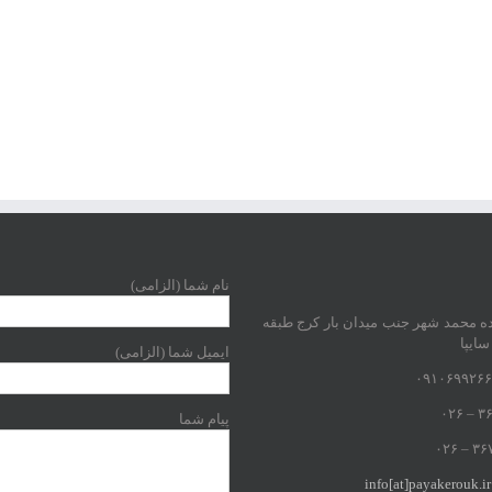
نام شما (الزامی)
ده محمد شهر جنب میدان بار کرج طبقه
سایپا
ایمیل شما (الزامی)
پیام شما
info[at]payakerouk.ir