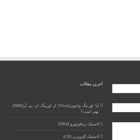
آخرین مقالات
آیا اورینگ وایتون(Viton) از اورینگ ان بی آر(NBR)
بهتر است؟
لاستیک پرفلوئورو FFKM
لاستیک کلروپرن (CR)