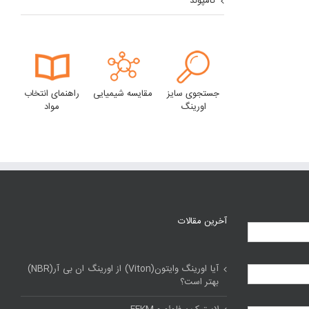
کامپوند
جستجوی سایز
مقایسه شیمیایی
راهنمای انتخاب
اورینگ
مواد
آخرین مقالات
آیا اورینگ وایتون(Viton) از اورینگ ان بی آر(NBR)
بهتر است؟