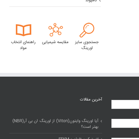
کامپوند
جستجوی سایز
مقایسه شیمیایی
راهنمای انتخاب
اورینگ
مواد
آخرین مقالات
آیا اورینگ وایتون(Viton) از اورینگ ان بی آر(NBR)
بهتر است؟