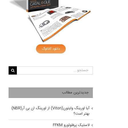
دانلود کاتالوگ
جستجو
برای:
جدیدترین مطالب
آیا اورینگ وایتون(Viton) از اورینگ ان بی آر(NBR)
بهتر است؟
لاستیک پرفلوئورو FFKM