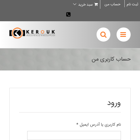
Ski
ثبت نام
حساب من
سبد خرید
t
conten
02636707898
حساب کاربری من
ورود
الزامی
نام کاربری یا آدرس ایمیل
*