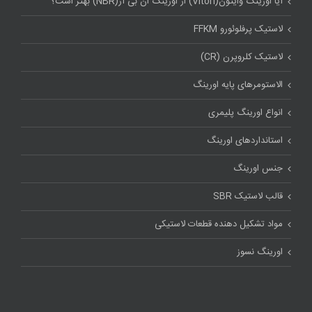
آیا اورینگ وایتون(Viton) از اورینگ ان بی آر(NBR) بهتر است؟
لاستیک پرفلوئورو FFKM
لاستیک کلروپرن (CR)
الاستومرهای پایه اورینگ
انواع اورینگ پلیمری
استاندارد‌های اورینگ
جنس اورینگ
قالب لاستیک SBR
مواد تشکیل دهنده قطعات لاستیکی
اورینگ نسوز