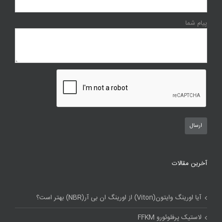
پیام شما
آخرین مقالات
آیا اورینگ وایتون(Viton) از اورینگ ان بی آر(NBR) بهتر است؟
لاستیک پرفلوئورو FFKM