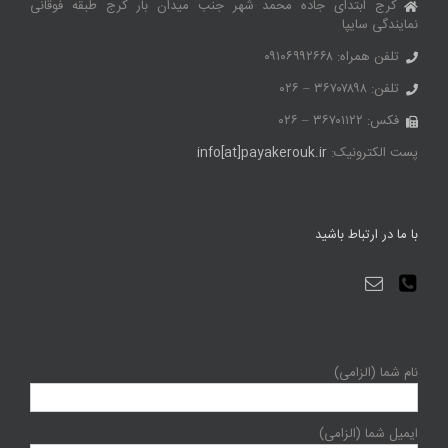
کرج ابتدای جاده محمد شهر جنب میدان بار کرج طبقه فوقانی
نمایندگی سایپا
تلفن همراه: ۰۹۱۰۶۹۹۲۶۶۸
تلفن: ۳۶۷۰۷۸۹۸ – ۰۲۶
فکس: ۳۶۷۰۱۱۲۲ – ۰۲۶
پست الکترونیک:
info[at]payakerouk.ir
با ما در ارتباط باشید
نام شما (الزامی)
ایمیل شما (الزامی)