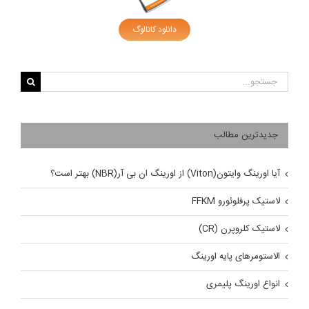
دانلود کاتالوگ
جستجو
برای:
جدیدترین مطالب
آیا اورینگ وایتون(Viton) از اورینگ ان بی آر(NBR) بهتر است؟
لاستیک پرفلوئورو FFKM
لاستیک کلروپرن (CR)
الاستومرهای پایه اورینگ
انواع اورینگ پلیمری