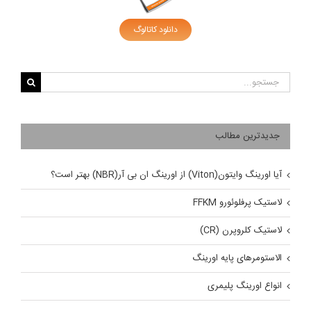
دانلود کاتالوگ
جستجو
برای:
جدیدترین مطالب
آیا اورینگ وایتون(Viton) از اورینگ ان بی آر(NBR) بهتر است؟
لاستیک پرفلوئورو FFKM
لاستیک کلروپرن (CR)
الاستومرهای پایه اورینگ
انواع اورینگ پلیمری