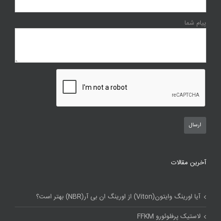
پیام شما
آخرین مقالات
آیا اورینگ وایتون(Viton) از اورینگ ان بی آر(NBR) بهتر است؟
لاستیک پرفلوئورو FFKM