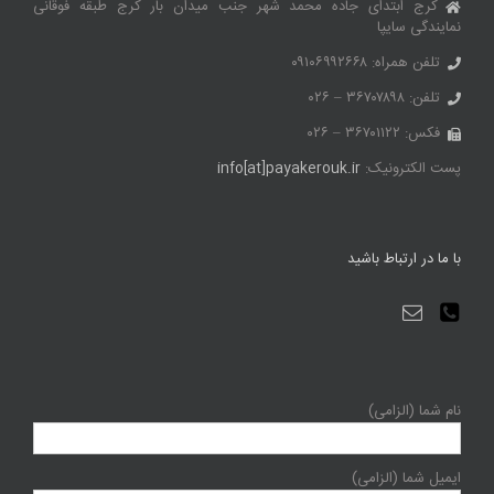
کرج ابتدای جاده محمد شهر جنب میدان بار کرج طبقه فوقانی
نمایندگی سایپا
تلفن همراه: ۰۹۱۰۶۹۹۲۶۶۸
تلفن: ۳۶۷۰۷۸۹۸ – ۰۲۶
فکس: ۳۶۷۰۱۱۲۲ – ۰۲۶
پست الکترونیک:
info[at]payakerouk.ir
با ما در ارتباط باشید
نام شما (الزامی)
ایمیل شما (الزامی)