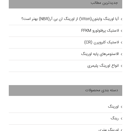
جدیدترین مطالب
آیا اورینگ وایتون(Viton) از اورینگ ان بی آر(NBR) بهتر است؟
لاستیک پرفلوئورو FFKM
لاستیک کلروپرن (CR)
الاستومرهای پایه اورینگ
انواع اورینگ پلیمری
دسته بندی محصولات
اورینگ
رینگ
اورینگ متری