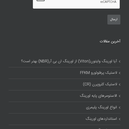
آخرین مقالات
آیا اورینگ وایتون(Viton) از اورینگ ان بی آر(NBR) بهتر است؟
لاستیک پرفلوئورو FFKM
لاستیک کلروپرن (CR)
الاستومرهای پایه اورینگ
انواع اورینگ پلیمری
استاندارد‌های اورینگ