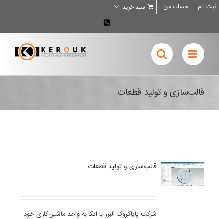
Ski
ثبت نام
حساب من
سبد خرید
t
conten
02636707898
قالب‌سازی و تولید قطعات
قالب‌سازی و تولید قطعات
شرکت پایاکروک البرز با اتکا به واحد ماشین‌کاری خود