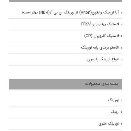
آیا اورینگ وایتون(Viton) از اورینگ ان بی آر(NBR) بهتر است؟
لاستیک پرفلوئورو FFKM
لاستیک کلروپرن (CR)
الاستومرهای پایه اورینگ
انواع اورینگ پلیمری
دسته بندی محصولات
اورینگ
رینگ
اورینگ متری