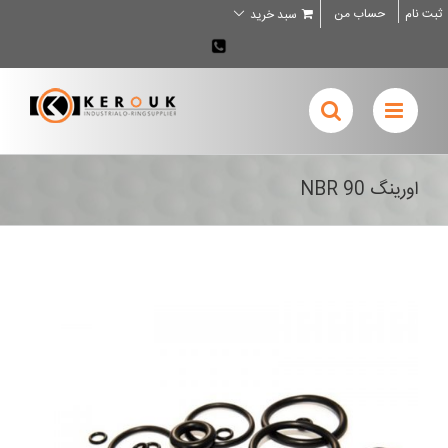
Ski
ثبت نام
حساب من
سبد خرید
t
conten
02636707898
اورینگ NBR 90