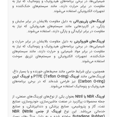
شیمیایی‌ها، در برخی برنامه‌های هیدرولیک و پنوماتیک که نیاز به
مقاومت در برابر حرارت دارند، مانند سیستم‌های خنک‌کننده و
تجهیزات الکترونیکی استفاده می‌شوند.
اورینگ‌های پلی‌یورتانی
به دلیل مقاومت بالایشان در برابر سایش و
پارگی، در کاربردهایی مانند سیستم‌های هیدرولیکی که نیاز به
مقاومت در برابر ترکیدگی و پارگی دارند، استفاده می‌شوند.
اورینگ‌های فلوروکربنی
به دلیل مقاومت بالایشان در برابر حرارت و
شیمیایی‌ها، در برخی برنامه‌های هیدرولیک و پنوماتیک که نیاز به
مقاومت در برابر مواد شیمیایی و حرارت دارند، مانند سیستم‌های
خنک‌کننده، تجهیزات الکترونیکی و سیستم‌های تزریق سوخت
استفاده می‌شوند.
همچنین، برای شرایط خاصی مانند محیط‌های خورنده و یا بسیار داغ،
اورینگ‌هایی مانند
اورینگ PTFE (Teflon O-ring) و اورینگ کربن
(Carbon O-ring)
نیز طراحی شده‌اند که در برخی برنامه‌های
هیدرولیک و پنوماتیک استفاده می‌شوند.
اورینگ NBR یا Nitril
بعنوان یکی از نوع‌های اورینگ‌های صنعتی، از
جمله محصولات پرکاربرد در صنعت ماشین‌سازی، خودروسازی، صنایع
نفت، گاز و پتروشیمی، صنایع پزشکی و دندانپزشکی، و صنایع
خدماتی می‌باشد. این نوع
اورینگ از جنس NBR (Nitrile
Butadiene Rubber)
ساخته شده و به دلیل ویژگی‌های بسیار