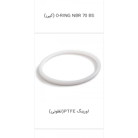
O-RING NBR 70 BS (کپی)
اورینگ PTFE(تفلونی)