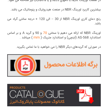
در صنعت اورینگ NBR با نامهای Nitril و یا BUNA-N نیز شناخته می شود.
بیشترین کاربرد اورینگ NBR در صنعت هیدرولیک و پنوماتیک می باشد.
رنج دمای کاری اورینگ NBR از 30 – الی 120 + درجه سانتی گراد می
باشد.
اورینگ NBR که ارائه می دهیم با سختی
70
و 90 و گرید A و بر اساس
استاندارد AS-568 (اینچی) و استاندارد متریک (
mm
) میباشد .
در صورتی که گریدهای دیگر NBR را می خواهید با ما تماس بگیرید.