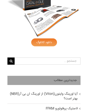
دانلود کاتالوگ
جستجو
برای:
جدیدترین مطالب
آیا اورینگ وایتون(Viton) از اورینگ ان بی آر(NBR)
بهتر است؟
لاستیک پرفلوئورو FFKM