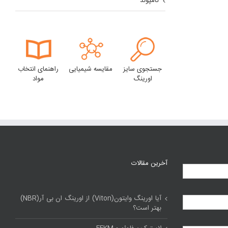
کامپوند
جستجوی سایز
مقایسه شیمیایی
راهنمای انتخاب
اورینگ
مواد
آخرین مقالات
آیا اورینگ وایتون(Viton) از اورینگ ان بی آر(NBR)
بهتر است؟