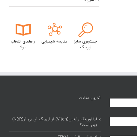
کامپوند
جستجوی سایز
مقایسه شیمیایی
راهنمای انتخاب
اورینگ
مواد
آخرین مقالات
آیا اورینگ وایتون(Viton) از اورینگ ان بی آر(NBR)
بهتر است؟