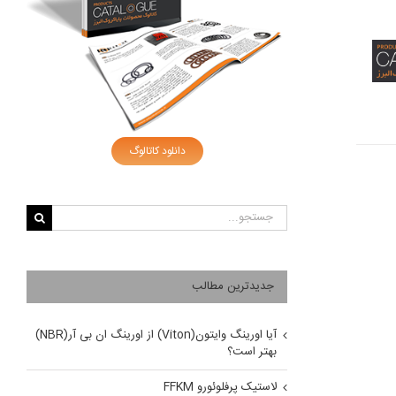
دانلود کاتالوگ
جستجو
برای:
جدیدترین مطالب
آیا اورینگ وایتون(Viton) از اورینگ ان بی آر(NBR)
بهتر است؟
لاستیک پرفلوئورو FFKM