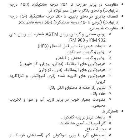
مقاومت در برابر حرارت: تا 204 درجه سانتیگراد (400 درجه
فارنهایت) و دمای بالاتر با طول عمر کوتاه تر.
انعطاف پذیری در دمای پایین: تا -26 درجه سانتیگراد (-15 درجه
فارنهایت) (برخی تا -46 درجه سانتیگراد) (-50 درجه فارنهایت).
مقاومت شیمیایی:
روغن معدنی و گریس، روغن ASTM شماره 1 و روغن های
IRM 902 و IRM 903.
مایعات هیدرولیک غیر قابل اشتعال (HFD).
روغن و گریس سیلیکون.
روغن و گریس معدنی و گیاهی.
هیدروکربن های آلیفاتیک (بوتان، پروپان، گاز طبیعی).
هیدروکربن های آروماتیک (بنزن، تولوئن).
هیدروکربن های کلرینه شده (تری کلرواتیلن و تتراکلرید
کربن).
بنزین (از جمله با محتوای الکل بالا).
خلاء بالا.
مقاومت بسیار خوب در برابر ازن، آب و هوا و تخریب
محیطی.
ناسازگار با:
مایعات ترمز بر پایه گلیکول.
گاز آمونیاک، آمین ها، قلیاها.
بخار آب داغ.
اسیدهای آلی با وزن مولکولی کم (اسیدهای فرمیک و