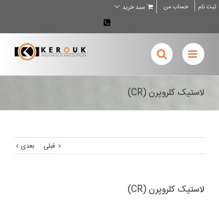
Ski
ثبت نام
حساب من
سبد خرید
t
conten
02636707898
لاستیک کلروپرن (CR)
قبلی
بعدی
لاستیک کلروپرن (CR)