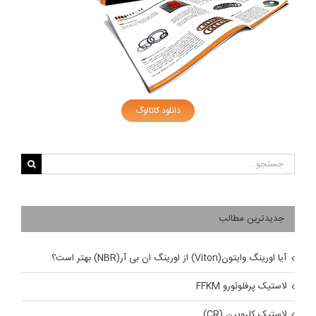
دانلود کاتالوگ
جستجو
برای:
جدیدترین مطالب
آیا اورینگ وایتون(Viton) از اورینگ ان بی آر(NBR) بهتر است؟
لاستیک پرفلوئورو FFKM
لاستیک کلروپرن (CR)