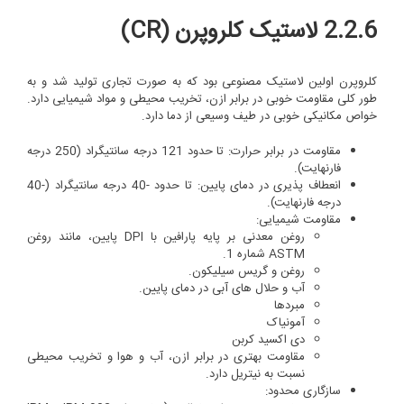
2.2.6 لاستیک کلروپرن (CR)
کلروپرن اولین لاستیک مصنوعی بود که به صورت تجاری تولید شد و به
طور کلی مقاومت خوبی در برابر ازن، تخریب محیطی و مواد شیمیایی دارد.
خواص مکانیکی خوبی در طیف وسیعی از دما دارد.
مقاومت در برابر حرارت: تا حدود 121 درجه سانتیگراد (250 درجه
فارنهایت).
انعطاف پذیری در دمای پایین: تا حدود -40 درجه سانتیگراد (-40
درجه فارنهایت).
مقاومت شیمیایی:
روغن معدنی بر پایه پارافین با DPI پایین، مانند روغن
ASTM شماره 1.
روغن و گریس سیلیکون.
آب و حلال های آبی در دمای پایین.
مبردها
آمونیاک
دی اکسید کربن
مقاومت بهتری در برابر ازن، آب و هوا و تخریب محیطی
نسبت به نیتریل دارد.
سازگاری محدود: