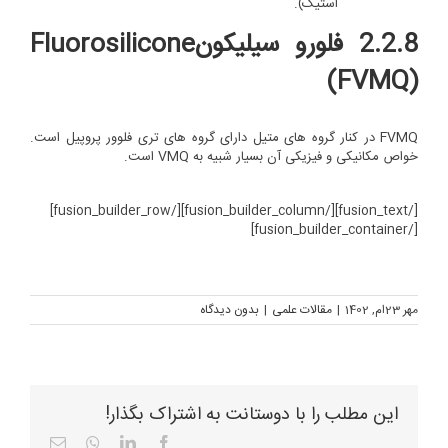
استیک).
2.2.8 فلورو سیلیکون
Fluorosilicone
(FVMQ)
FVMQ در کنار گروه های متیل دارای گروه های تری فلوور پروپیل است.
خواص مکانیکی و فیزیکی آن بسیار شبیه به VMQ است.
[/fusion_text][/fusion_builder_column][/fusion_builder_row]
[/fusion_builder_container]
مهر 23ام, 1402
|
مقالات علمی
|
بدون ديدگاه
این مطلب را با دوستانت به اشتراک بگذار!
Email
Whatsapp
LinkedIn
Facebook