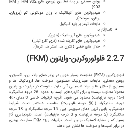
روغن معدنی بر پایه نفتالین (روغن های IRM 902 و IRM
903).
هیدروکربن های آلیفاتیک با وزن مولکولی کم (پروپان،
بوتان، سوخت).
مایعات ترمز بر پایه گلیکول.
ناسازگار با:
هیدروکربن های آروماتیک (بنزن).
هیدروکربن های کلرینه شده (تری کلرواتیلن).
حلال های قطبی (کتون ها، استر ها، اترها).
2.2.7 فلوئوروکربن-وایتون (FKM)
فلوئوروکربن (
FKM
) مقاومت بسیار خوبی در برابر دمای بالا، ازن، اکسیژن،
روغن معدنی، مایعات هیدرولیک مصنوعی، سوخت ها، آروماتیک ها و
بسیاری از حلال ها و مواد شیمیایی آلی دارد. مقاومت در برابر دمای پایین
معمولاً مطلوب نیست و برای کاربردهای ایستا به حدود -26 درجه سانتیگراد
(-15 درجه فارنهایت) محدود می شود، اگرچه ترکیبات خاصی تا دمای -46
درجه سانتیگراد (-50 درجه فارنهایت) مناسب هستند. تحت شرایط
دینامیکی، پایین ترین دمای سرویس بین -15 درجه سانتیگراد و -18 درجه
سانتیگراد (5 درجه فارنهایت و 0 درجه فارنهایت) است. نفوذپذیری گاز
بسیار کم و مشابه لاستیک بوتیل است. ترکیبات ویژه FKM مقاومت بهتری
در برابر اسیدها و سوخت ها نشان می دهند.