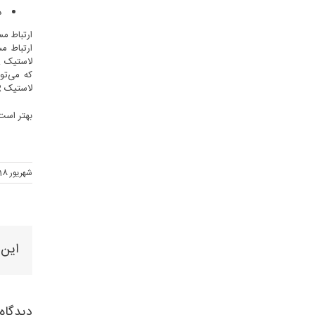
د
لاستیک SBR را سفارش دهید.
بهتر است 
شهریور 18ام, 1402
این 
دیدگاه 