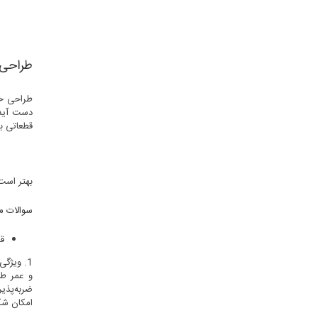
طراحی 
طراحی 
دست آید.
قطعاتی با
بهتر است 
سوالات م
قال
امکان شک