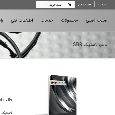
Ski
ثبت نام
حساب من
سبد خرید
t
conten
صفحه اصلی
محصولات
خدمات
اطلاعات فنی
را
قالب لاستیک SBR
قالب لا
لاستیک SBR