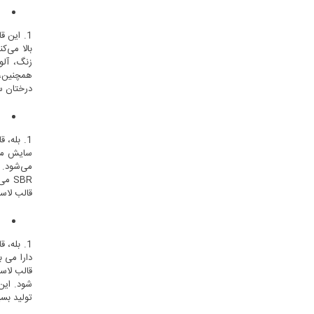
ا
1. این 
زنگ، آلو
درختان س
آیا 
SBR 
قالب لاستیک SBR برای ساخت محافظ‌ها و عایق‌ها
آ
شود. این
تولید بسیار مفید است. 3. بله، قا