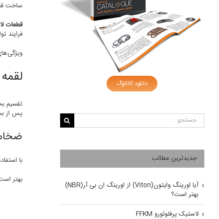
ساخت قطع
قطعات لاس
فرایند تو
ویژگی‌های مهم قطعات لاستیکی SBR شامل انع
لقمه 
دانلود کاتالوگ
پس از بست
جستجو
برای:
ضخامت
جدیدترین مطالب
با استفاده از این پ
بهتر است 
آیا اورینگ وایتون(Viton) از اورینگ ان بی آر(NBR)
بهتر است؟
لاستیک پرفلوئورو FFKM