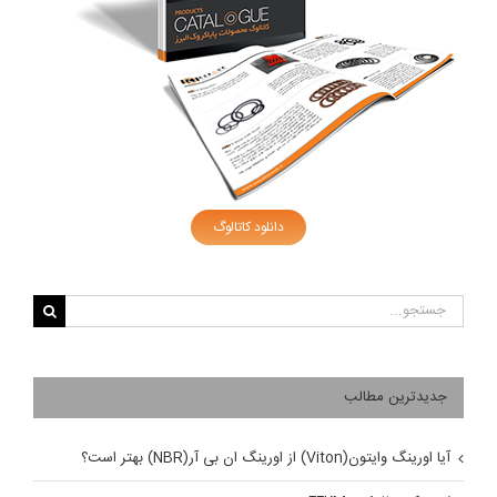
دانلود کاتالوگ
جستجو
برای:
جدیدترین مطالب
آیا اورینگ وایتون(Viton) از اورینگ ان بی آر(NBR) بهتر است؟