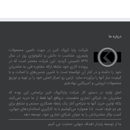
درباره ما
شرکت پایا کروک البرز در جهت تامین محصولات
پلیمری، متناسب با دانش و تکنولوژی روز در سال
۱۳۹۱ تاسیس گردید. این شرکت مفتخر است که در
پرونده کاری خود سابقه ارائه مشاوره فنی به مشتریان
خود را داشته و در کنار آن توانسته‌ است با تامین جنس‌های با اصالت و با
کیفیت نیاز آنها را برآورده سازد. ازاین‌ رو تمرکز اصلی خود را بر تهیه و توزیع
محصولات اروپایی و آمریکایی نهاده‌ایم.
اصل اولیه در دستور کار شرکت پایاکروک البرز براساس این بوده که
مشتریان ما، شرکای تجاری ماهستند، درواقع آنها فقط از ما خرید نمی‌کنند
بلکه اولین خرید آنها به منزله‌ی آغاز یک رابطه همکاری مستمر و متنفع برای
هر دو طرف است. لذا همواره می‌کوشیم با به کارگیری استانداردهای جهانی،
کسب‌ و‌کار مشتریانش را به عنوان شرکای تجاری خود، توسعه دهد.
ما از توسعه پایدار اهداف جهانی حمایت می کنیم.