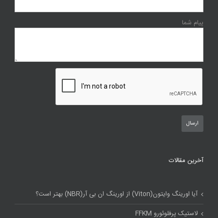
پیام شما
آخرین مقالات
آیا اورینگ وایتون(Viton) از اورینگ ان بی آر(NBR) بهتر است؟
لاستیک پرفلوئورو FFKM