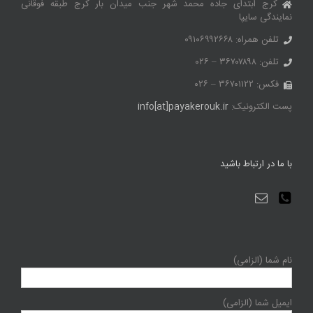
کرج ابتدای جاده محمد شهر جنب میدان بار کرج طبقه فوقانی
نمایندگی سایپا
تلفن همراه: ۰۹۱۰۶۹۹۲۶۶۸
تلفن: ۳۶۷۰۷۸۹۸ – ۰۲۶
فکس: ۳۶۷۰۱۱۲۲ – ۰۲۶
پست الکترونیک:
info[at]payakerouk.ir
با ما در ارتباط باشید
نام شما (الزامی)
ایمیل شما (الزامی)