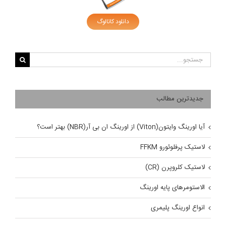
دانلود کاتالوگ
جستجو
برای:
جدیدترین مطالب
آیا اورینگ وایتون(Viton) از اورینگ ان بی آر(NBR) بهتر است؟
لاستیک پرفلوئورو FFKM
لاستیک کلروپرن (CR)
الاستومرهای پایه اورینگ
انواع اورینگ پلیمری