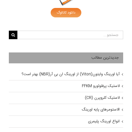
دانلود کاتالوگ
جستجو
برای:
جدیدترین مطالب
آیا اورینگ وایتون(Viton) از اورینگ ان بی آر(NBR) بهتر است؟
لاستیک پرفلوئورو FFKM
لاستیک کلروپرن (CR)
الاستومرهای پایه اورینگ
انواع اورینگ پلیمری