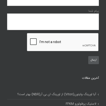
پیام شما
آخرین مقالات
آیا اورینگ وایتون(Viton) از اورینگ ان بی آر(NBR) بهتر است؟
لاستیک پرفلوئورو FFKM