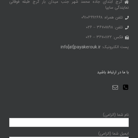
کرج ابتدای جاده محمد شهر جنب میدان بار کرج طبقه فوقانی
نمایندگی سایپا
تلفن همراه: ۰۹۱۰۶۹۹۲۶۶۸
تلفن: ۳۶۷۰۷۸۹۸ – ۰۲۶
فکس: ۳۶۷۰۱۱۲۲ – ۰۲۶
پست الکترونیک:
info[at]payakerouk.ir
با ما در ارتباط باشید
نام شما (الزامی)
ایمیل شما (الزامی)