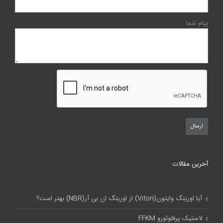
پیام شما
آخرین مقالات
آیا اورینگ وایتون(Viton) از اورینگ ان بی آر(NBR) بهتر است؟
لاستیک پرفلوئورو FFKM