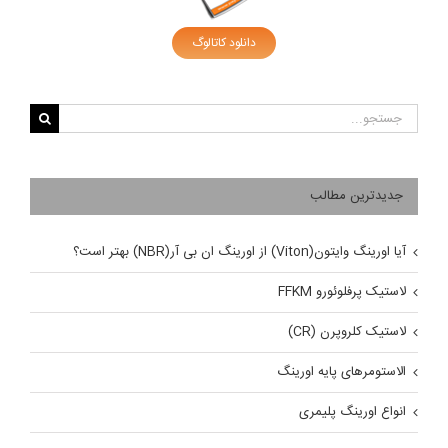
دانلود کاتالوگ
جستجو
برای:
جدیدترین مطالب
آیا اورینگ وایتون(Viton) از اورینگ ان بی آر(NBR) بهتر است؟
لاستیک پرفلوئورو FFKM
لاستیک کلروپرن (CR)
الاستومرهای پایه اورینگ
انواع اورینگ پلیمری