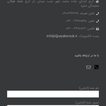
کرج ابتدای جاده محمد شهر جنب میدان بار کرج طبقه فوقانی
نمایندگی سایپا
تلفن همراه: ۰۹۱۰۶۹۹۲۶۶۸
تلفن: ۳۶۷۰۷۸۹۸ – ۰۲۶
فکس: ۳۶۷۰۱۱۲۲ – ۰۲۶
پست الکترونیک:
info[at]payakerouk.ir
با ما در ارتباط باشید
نام شما (الزامی)
ایمیل شما (الزامی)