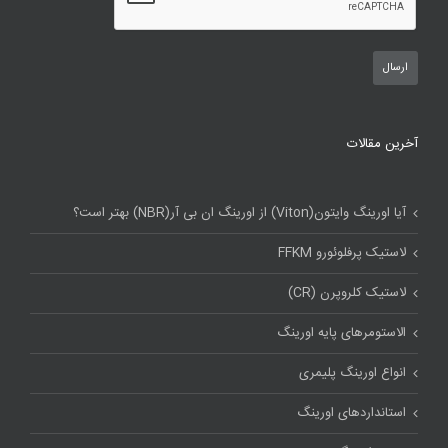
آخرین مقالات
آیا اورینگ وایتون(Viton) از اورینگ ان بی آر(NBR) بهتر است؟
لاستیک پرفلوئورو FFKM
لاستیک کلروپرن (CR)
الاستومرهای پایه اورینگ
انواع اورینگ پلیمری
استاندارد‌های اورینگ