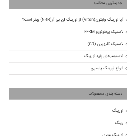
جدیدترین مطالب
آیا اورینگ وایتون(Viton) از اورینگ ان بی آر(NBR) بهتر است؟
لاستیک پرفلوئورو FFKM
لاستیک کلروپرن (CR)
الاستومرهای پایه اورینگ
انواع اورینگ پلیمری
دسته بندی محصولات
اورینگ
رینگ
اورینگ متری