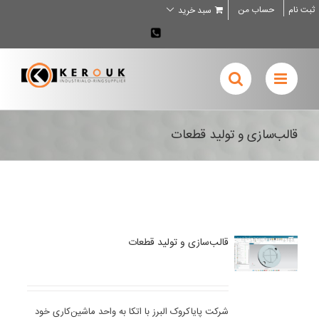
Ski
ثبت نام
حساب من
سبد خرید
t
conten
02636707898
قالب‌سازی و تولید قطعات
قالب‌سازی و تولید قطعات
شرکت پایاکروک البرز با اتکا به واحد ماشین‌کاری خود