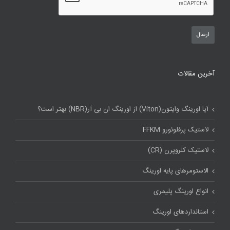
آخرین مقالات
آیا اورینگ وایتون(Viton) از اورینگ ان بی آر(NBR) بهتر است؟
لاستیک پرفلوئورو FFKM
لاستیک کلروپرن (CR)
الاستومرهای پایه اورینگ
انواع اورینگ پلیمری
استاندارد‌های اورینگ