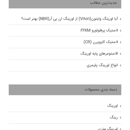
جدیدترین مطالب
آیا اورینگ وایتون(Viton) از اورینگ ان بی آر(NBR) بهتر است؟
لاستیک پرفلوئورو FFKM
لاستیک کلروپرن (CR)
الاستومرهای پایه اورینگ
انواع اورینگ پلیمری
دسته بندی محصولات
اورینگ
رینگ
اورینگ متری