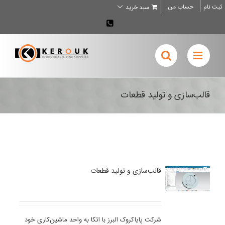
Ski
ثبت نام
حساب من
سبد خرید
t
conten
02636707898
قالب‌سازی و تولید قطعات
قالب‌سازی و تولید قطعات
شرکت پایاکروک البرز با اتکا به واحد ماشین‌کاری خود