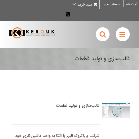
Ski
ثبت نام
حساب من
سبد خرید
t
conten
02636707898
قالب‌سازی و تولید قطعات
قالب‌سازی و تولید قطعات
شرکت پایاکروک البرز با اتکا به واحد ماشین‌کاری خود