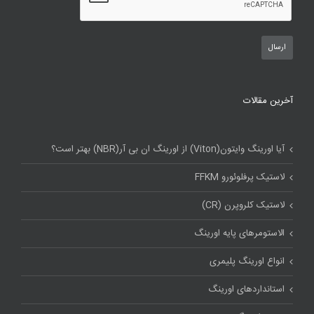
آخرین مقالات
آیا اورینگ وایتون(Viton) از اورینگ ان بی آر(NBR) بهتر است؟
لاستیک پرفلوئورو FFKM
لاستیک کلروپرن (CR)
الاستومرهای پایه اورینگ
انواع اورینگ پلیمری
استاندارد‌های اورینگ