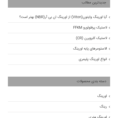
جدیدترین مطالب
آیا اورینگ وایتون(Viton) از اورینگ ان بی آر(NBR) بهتر است؟
لاستیک پرفلوئورو FFKM
لاستیک کلروپرن (CR)
الاستومرهای پایه اورینگ
انواع اورینگ پلیمری
دسته بندی محصولات
اورینگ
رینگ
اورینگ متری