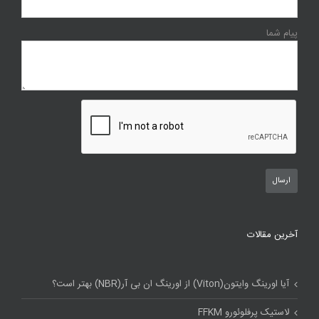
پیام شما
آخرین مقالات
آیا اورینگ وایتون(Viton) از اورینگ ان بی آر(NBR) بهتر است؟
لاستیک پرفلوئورو FFKM