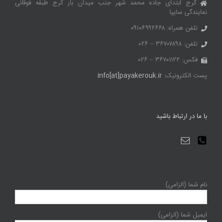
کرج ابتدای جاده محمد شهر جنب میدان بار کرج طبقه فوقانی
نمایندگی سایپا
تلفن همراه: ۰۹۱۰۶۹۹۲۶۶۸
تلفن: ۳۶۷۰۷۸۹۸ – ۰۲۶
فکس: ۳۶۷۰۱۱۲۲ – ۰۲۶
پست الکترونیک:
info[at]payakerouk.ir
با ما در ارتباط باشید
نام شما (الزامی)
ایمیل شما (الزامی)