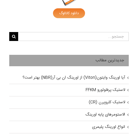
دانلود کاتالوگ
جستجو
برای:
جدیدترین مطالب
آیا اورینگ وایتون(Viton) از اورینگ ان بی آر(NBR) بهتر است؟
لاستیک پرفلوئورو FFKM
لاستیک کلروپرن (CR)
الاستومرهای پایه اورینگ
انواع اورینگ پلیمری