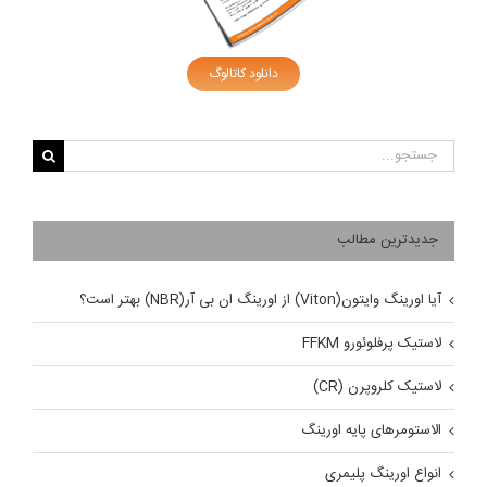
دانلود کاتالوگ
جستجو
برای:
جدیدترین مطالب
آیا اورینگ وایتون(Viton) از اورینگ ان بی آر(NBR) بهتر است؟
لاستیک پرفلوئورو FFKM
لاستیک کلروپرن (CR)
الاستومرهای پایه اورینگ
انواع اورینگ پلیمری