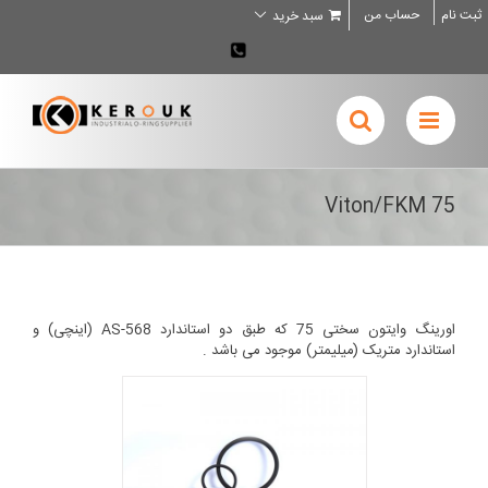
Ski
ثبت نام
حساب من
سبد خرید
t
conten
02636707898
Viton/FKM 75
اورینگ وایتون سختی 75 که طبق دو استاندارد AS-568 (اینچی) و
استاندارد متریک (میلیمتر) موجود می باشد .