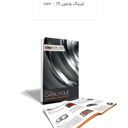
اورینگ وایتون 75 – mm