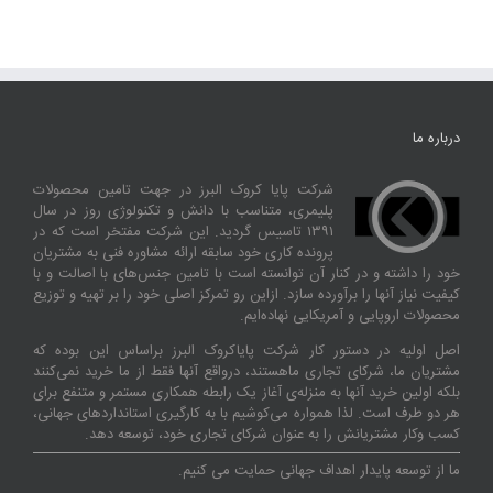
درباره ما
شرکت پایا کروک البرز در جهت تامین محصولات
پلیمری، متناسب با دانش و تکنولوژی روز در سال
۱۳۹۱ تاسیس گردید. این شرکت مفتخر است که در
پرونده کاری خود سابقه ارائه مشاوره فنی به مشتریان
خود را داشته و در کنار آن توانسته‌ است با تامین جنس‌های با اصالت و با
کیفیت نیاز آنها را برآورده سازد. ازاین‌ رو تمرکز اصلی خود را بر تهیه و توزیع
محصولات اروپایی و آمریکایی نهاده‌ایم.
اصل اولیه در دستور کار شرکت پایاکروک البرز براساس این بوده که
مشتریان ما، شرکای تجاری ماهستند، درواقع آنها فقط از ما خرید نمی‌کنند
بلکه اولین خرید آنها به منزله‌ی آغاز یک رابطه همکاری مستمر و متنفع برای
هر دو طرف است. لذا همواره می‌کوشیم با به کارگیری استانداردهای جهانی،
کسب‌ و‌کار مشتریانش را به عنوان شرکای تجاری خود، توسعه دهد.
ما از توسعه پایدار اهداف جهانی حمایت می کنیم.