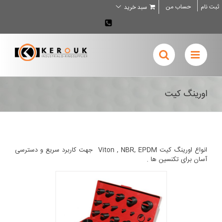
Ski
ثبت نام
حساب من
سبد خرید
t
conten
02636707898
اورینگ کیت
انواع اورینگ کیت Viton , NBR, EPDM جهت کاربرد سریع و دسترسی
آسان برای تکنسین ها .