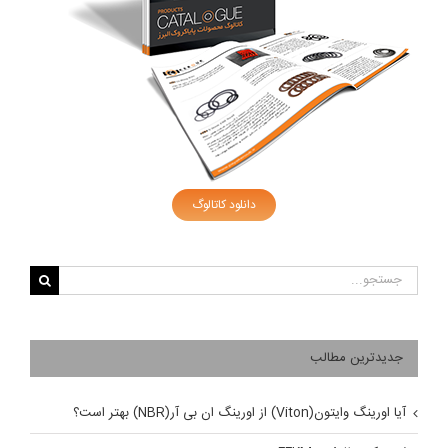
دانلود کاتالوگ
جستجو
برای:
جدیدترین مطالب
آیا اورینگ وایتون(Viton) از اورینگ ان بی آر(NBR) بهتر است؟