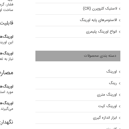
فشار، گرم
لاستیک کلروپرن (CR)
ساخت اوری
الاستومرهای پایه اورینگ
قابلیت
انواع اورینگ پلیمری
اورینگ‌ه
این اوری
اورینگ‌ه
دسته بندی محصولات
نیاز به 
مصار
اورینگ
رینگ
اورینگ‌ه
مورد استف
اورینگ متری
اورینگ‌ه
اورینگ کیت
می‌گیرند.
ابزار اندازه گیری
نگهدار