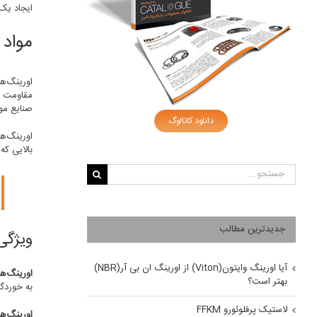
ایجاد یک 
مواد ا
مقاومت ب
صنایع مور
دانلود کاتالوگ
اورینگ‌ها
بالایی ک
جستجو
برای:
جدیدترین مطالب
ویژگی
آیا اورینگ وایتون(Viton) از اورینگ ان بی آر(NBR)
اورینگ‌ه
بهتر است؟
به خوردگ
لاستیک پرفلوئورو FFKM
اورینگ‌ه