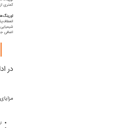
کمتری از 
اورینگ‌ه
انعطاف‌پذ
شیمیایی‌ه
اضافی جل
در اد
مزایای 
از