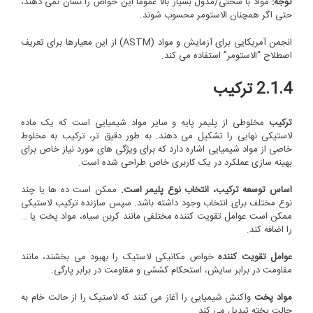
توجه:
مواد با سختی/مدول بسیار بالا عموماً این خواص را نشان نمی دهند،
حتی اگر همچنان الاستومر محسوب شوند.
انجمن آمریکایی برای آزمایش و مواد (ASTM) از این معیارها برای تعریف
اصطلاح “الاستومر” استفاده می کند.
2.1.4 ترکیب
ترکیب
مخلوطی از پلیمر پایه و سایر مواد شیمیایی است که یک ماده
لاستیکی نهایی را تشکیل می دهند. به طور دقیق تر، ترکیب به مخلوط
خاصی از مواد شیمیایی اشاره دارد که برای ویژگی های مورد نیاز خاص برای
بهینه سازی عملکرد در یک کاربری خاص طراحی شده است.
اساس توسعه ترکیب، انتخاب نوع پلیمر است.
ممکن است ده ها یا چند
نوع مختلف برای انتخاب وجود داشته باشد. سپس سازنده ترکیب لاستیکی
ممکن است عوامل تقویت کننده مختلفی مانند کربن سیاه، مواد پخت یا …
را اضافه کند.
عوامل تقویت کننده
خواص مکانیکی لاستیک را بهبود می بخشند، مانند
مقاومت در برابر سایش، استحکام کششی و مقاومت در برابر پارگی.
مواد پخت
واکنش شیمیایی را آغاز می کنند که لاستیک را از حالت خام به
حالت پخته تبدیل می کند.