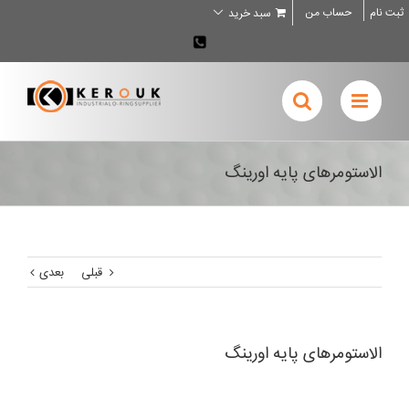
Ski
ثبت نام
حساب من
سبد خرید
t
conten
02636707898
الاستومرهای پایه اورینگ
قبلی
بعدی
الاستومرهای پایه اورینگ