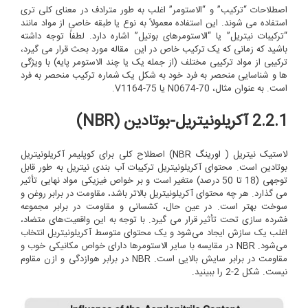
اصطلاحات “ترکیب” و “الاستومر” اغلب به طور مترادف در معنای کلی تری
استفاده می شوند. این استفاده معمولاً به نوع یا طبقه خاصی از مواد مانند
“ترکیبات نیتریل” یا “الاستومرهای بوتیل” اشاره دارد. لطفاً توجه داشته
باشید که زمانی که یک ترکیب خاص در این مقاله مورد بحث قرار می گیرد،
ترکیبی از مواد ترکیبی مختلف (از جمله یک یا چند الاستومر پایه) با ویژگی
ها و شناسایی منحصر به فرد خود به شکل یک شماره ترکیب منحصر به فرد
است. به عنوان مثال، N0674-70 یا V1164-75.
2.2.1 آکریلونیتریل-بوتادین (NBR)
لاستیک نیتریل (
اورینگ NBR
) اصطلاح کلی برای کوپلیمر آکریلونیتریل
بوتادین است. محتوای آکریلونیتریل ترکیبات آب بندی نیتریل به طور قابل
توجهی (18 تا 50 درصد) متغیر است و بر خواص فیزیکی مواد نهایی تأثیر
می گذارد. هر چه محتوای آکریلونیتریل بالاتر باشد، مقاومت در برابر روغن و
سوخت بهتر است. در عین حال، کشسانی و مقاومت در برابر مجموعه
فشرده سازی تحت تأثیر قرار می گیرد. با توجه به این واقعیت‌های متضاد،
اغلب یک سازش ایجاد می‌شود و یک محتوای متوسط ​​آکریلونیتریل انتخاب
می‌شود. NBR در مقایسه با سایر الاستومرها دارای خواص مکانیکی خوب و
مقاومت در برابر سایش بالایی است. NBR در برابر هوازدگی و ازن مقاوم
نیست. شکل 2-2 را ببینید.