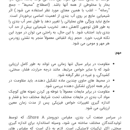
بخار یا مخلوطی از همه آنها باشد. (اصطلاح “محیط” – جمع
“رسانه” – اغلب با همین معنای مورد نظر استفاده می شود.) اثر
شیمیایی مایع بر روی آب بندی از اهمیت اساسی برخوردار است.
مایع نباید ویژگی های عملیاتی را تغییر دهد یا طول عمر آب بندی را
به طور قابل توجهی کاهش دهد. تخریب شیمیایی بیش از حد آب
بندی باید اجتناب شود. با این حال، به راحتی می توان در مورد این
نکته فریب خورد. حجم زیاد انقباض معمولاً منجر به نشتی زودرس
هر مهر و مومی می شود.
مهم:
مقاومت در برابر سیال تنها زمانی می تواند به طور کامل ارزیابی
شود که با سایر خواص مرتبط، مانند درجه حرارت، فشار، سختی،
کشیدگی، و غیره در نظر گرفته شود.
در محیط های حاوی چندین ماده تشکیل دهنده، باید مقاومت در
برابر همه اجزای تشکیل دهنده بررسی شود.
مقاومت در برابر مایعات معمولاً با غوطه ور کردن نمونه های کوچک
مواد آب بندی در مایعات مختلف تحت شرایط مختلف دما و فشار و
اندازه گیری تغییرات خواص فیزیکی پس از مدت زمان معین
ارزیابی می شود.
در سراسر صنعت آب بندی، مقیاس دورومتر Shore A، که توسط
تولیدکنندگان مختلف ساخته می شود، وسیله استاندارد برای اندازه گیری
سختی اکثر ترکیبات لاستیکی است. لازم به ذکر است که مقیاس های