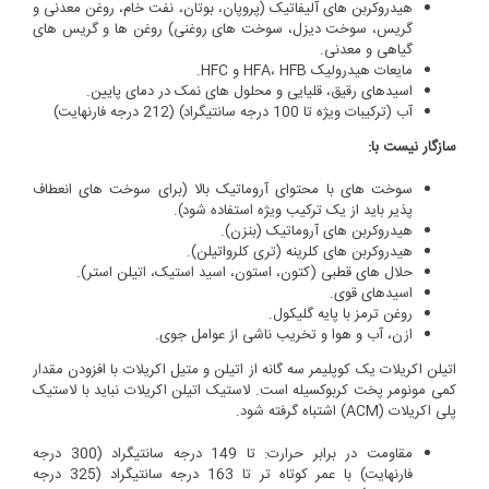
هیدروکربن های آلیفاتیک (پروپان، بوتان، نفت خام، روغن معدنی و
گریس، سوخت دیزل، سوخت های روغنی) روغن ها و گریس های
گیاهی و معدنی.
مایعات هیدرولیک HFA، HFB و HFC.
اسیدهای رقیق، قلیایی و محلول های نمک در دمای پایین.
آب (ترکیبات ویژه تا 100 درجه سانتیگراد) (212 درجه فارنهایت)
سازگار نیست با:
سوخت های با محتوای آروماتیک بالا (برای سوخت های انعطاف
پذیر باید از یک ترکیب ویژه استفاده شود).
هیدروکربن های آروماتیک (بنزن).
هیدروکربن های کلرینه (تری کلرواتیلن).
حلال های قطبی (کتون، استون، اسید استیک، اتیلن استر).
اسیدهای قوی.
روغن ترمز با پایه گلیکول.
ازن، آب و هوا و تخریب ناشی از عوامل جوی.
اتیلن اکریلات یک کوپلیمر سه گانه از اتیلن و متیل اکریلات با افزودن مقدار
کمی مونومر پخت کربوکسیله است. لاستیک اتیلن اکریلات نباید با لاستیک
پلی اکریلات (ACM) اشتباه گرفته شود.
مقاومت در برابر حرارت: تا 149 درجه سانتیگراد (300 درجه
فارنهایت) با عمر کوتاه تر تا 163 درجه سانتیگراد (325 درجه