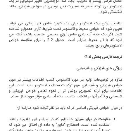
اتصال عرضی بیشتر یا تخریب ایجاد کند. کوچکترین تغییر شیمیایی در یک
الاستومر می تواند منجر به تغییرات قابل توجهی در خواص فیزیکی، مانند
شکنندگی شود.
مناسب بودن یک الاستومر برای یک کاربرد خاص تنها زمانی می تواند
تعیین شود که خواص محیط و الاستومر تحت شرایط کاری معمولی شناخته
شود. اگر یک ماده آب بندی خاص برای محیطی مناسب باشد، گفته می
شود که با آن محیط سازگار است. جدول 2-2 را برای مقایسه خواص
الاستومرهای رایج ببینید.
ترجمه فارسی بخش 2.4:
ویژگی های فیزیکی و شیمیایی
علاوه بر توضیحات اولیه در مورد الاستومر، کسب اطلاعات بیشتر در مورد
خواص فیزیکی و شیمیایی مهم ترکیبات مختلف الاستومر مفید است. این
اطلاعات برای ارائه تصویری روشن تر از نحوه تعامل خواص فیزیکی و
شیمیایی و تأثیر آنها بر انتخاب مناسب ماده آب بندی مؤثر مورد نیاز است.
در میان خواص فیزیکی اساسی تر که باید در نظر گرفته شود عبارتند از:
مقاومت در برابر سیال:
همانطور که در سراسر این دفترچه راهنما
استفاده شده است، اصطلاح “مایع” به ماده ای اطلاق می شود که
توسط آب بندی حفظ می شود. این ماده می تواند جامد، مایع، گاز،