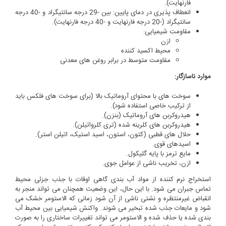
فارنهایت).
انعطاف پذیری در دمای پایین: بین -29 درجه سانتیگراد و -40 درجه
سانتیگراد (-20 درجه فارنهایت و -40 درجه فارنهایت).
مقاومت شیمیایی:
ازن
محیط اکسید کننده
مقاومت متوسط در برابر روغن های معدنی
موارد ناسازگار:
سوخت های با محتوای آروماتیک بالا (برای سوخت های فلکس باید
از ترکیب خاصی استفاده شود).
هیدروکربن های آروماتیک (بنزن).
هیدروکربن های کلرینه شده (تری کلرواتیلن).
حلال های قطبی (کتون، استون، اسید استیک، اتیلن استر).
اسیدهای قوی.
مایع ترمز با پایه گلیکول.
ازن، تخریب ناشی از عوامل جوی.
استخراج نرم کننده از مواد آب بندی گاهی اوقات با جذب جزئی محیط
تماس جبران می شود. با این حال، این وضعیت همچنان می تواند منجر به
انقباض غیرمنتظره و نشتی ناشی از آن شود زمانی که الاستومر خشک می
شود و مایعات جذب شده تبخیر می شوند. واکنش شیمیایی بین محیط آب
بندی شده یا حذف شده و الاستومر می تواند تغییرات ساختاری را به صورت