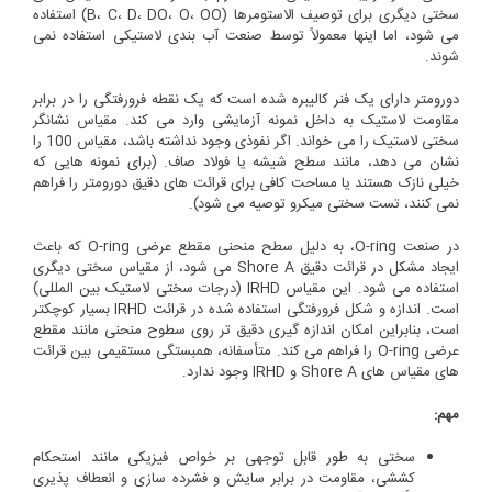
سختی دیگری برای توصیف الاستومرها (B، C، D، DO، O، OO) استفاده
می شود، اما اینها معمولاً توسط صنعت آب بندی لاستیکی استفاده نمی
شوند.
دورومتر دارای یک فنر کالیبره شده است که یک نقطه فرورفتگی را در برابر
مقاومت لاستیک به داخل نمونه آزمایشی وارد می کند. مقیاس نشانگر
سختی لاستیک را می خواند. اگر نفوذی وجود نداشته باشد، مقیاس 100 را
نشان می دهد، مانند سطح شیشه یا فولاد صاف. (برای نمونه هایی که
خیلی نازک هستند یا مساحت کافی برای قرائت های دقیق دورومتر را فراهم
نمی کنند، تست سختی میکرو توصیه می شود).
در صنعت O-ring، به دلیل سطح منحنی مقطع عرضی O-ring که باعث
ایجاد مشکل در قرائت دقیق Shore A می شود، از مقیاس سختی دیگری
استفاده می شود. این مقیاس IRHD (درجات سختی لاستیک بین المللی)
است. اندازه و شکل فرورفتگی استفاده شده در قرائت IRHD بسیار کوچکتر
است، بنابراین امکان اندازه گیری دقیق تر روی سطوح منحنی مانند مقطع
عرضی O-ring را فراهم می کند. متأسفانه، همبستگی مستقیمی بین قرائت
های مقیاس های Shore A و IRHD وجود ندارد.
مهم:
سختی به طور قابل توجهی بر خواص فیزیکی مانند استحکام
کششی، مقاومت در برابر سایش و فشرده سازی و انعطاف پذیری