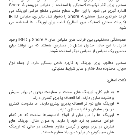
سختی برای اکثر ترکیبات لاستیکی با استفاده از مقیاس دورومتر Shore A
اندازه گیری می شود. با این حال، سطح منحنی مقطع عرضی اورینگ می
تواند خواندن دقیق سختی Shore A را دشوار کند. بنابراین، مقیاس IRHD
(درجات سختی لاستیک بین المللی) اغلب برای اورینگ ها استفاده می
شود.
همبستگی مستقیمی بین قرائت های مقیاس های Shore A و IRHD وجود
ندارد. با این حال، جداول تبدیل در دسترس هستند که می توانند برای
تخمین یک مقیاس از مقیاس دیگر استفاده شوند.
سختی مطلوب برای اورینگ به کاربرد خاص بستگی دارد، از جمله نوع
سیال، محدوده دما، فشار و سایر شرایط عملیاتی.
نکات اضافی:
به طور کلی، اورینگ های سخت تر مقاومت بهتری در برابر سایش
و فشرده سازی دارند، اما انعطاف پذیری کمتری دارند.
اورینگ های نرم تر انعطاف پذیری بهتری دارند، اما مقاومت کمتری
در برابر سایش و فشرده سازی دارند.
اورینگ ها را می توان از انواع الاستومرها ساخت که هر کدام
خواص منحصر به فرد خود را دارند. به عنوان مثال، اورینگ های
نیتریل در برابر روغن و گریس مقاوم هستند، در حالی که اورینگ
های سیلیکونی در برابر دمای بالا مقاوم هستند.