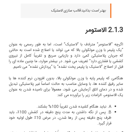
بهتر است بدانید:
قالب سازی لاستیک
2.1.3 الاستومر
اگرچه “الاستومر” مترادف با “لاستیک” است، اما به طور رسمی به عنوان
“یک پلیمر با وزن مولکولی بالا که می تواند یا اصلاح شده است به حالتی
که جریان پلاستیکی کمی دارد و بازیابی سریع و تقریباً کامل از نیروی
کششی یا فشاری دارد” تعریف می شود. در بیشتر موارد، ما چنین ماده ای را
قبل از اصلاح “لاستیک یا پلیمر پخت نشده” یا “پردازش نشده” می نامیم.
هنگامی که پلیمر پایه با وزن مولکولی بالا، بدون افزودن نرم کننده ها یا
سایر رقیق کننده ها، با وسایل مناسب به حالت اساساً غیر پلاستیکی تبدیل
شده و در دمای اتاق آزمایش می شود، معمولاً برای نامیده شدن به عنوان
یک الاستومر، الزامات زیر را برآورده می کند:
A. نباید هنگام کشیده شدن تقریباً 100% بشکند.
B. پس از نگه داشتن به مدت پنج دقیقه در کشش 100٪، باید
ظرف پنج دقیقه پس از رها شدن، در عرض 10٪ طول اولیه خود
قرار گیرد.