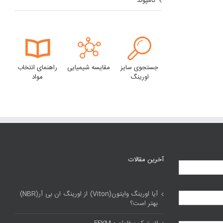
کامپوند
جستجوی سایز
مقایسه شیمیایی
راهنمای انتخاب
اورینگ
مواد
آخرین مقالات
آیا اورینگ وایتون(Viton) از اورینگ ان بی آر(NBR)
بهتر است؟