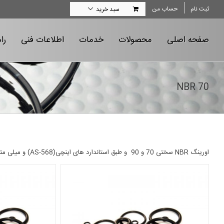
Ski
ثبت نام
حساب من
سبد خرید
t
conten
صفحه اصلی
محصولات
خدمات
اطلاعات فنی
را
NBR 70
اورینگ NBR سختی 70 و 90 و طبق استاندارد های اینچی(AS-568) و میلی متر (متریک) موجود می باشد .