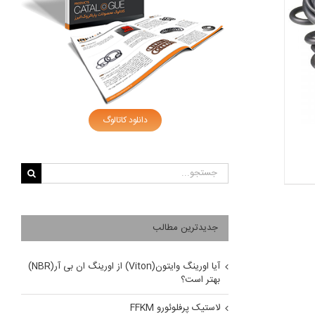
دانلود کاتالوگ
جستجو
برای:
جدیدترین مطالب
آیا اورینگ وایتون(Viton) از اورینگ ان بی آر(NBR)
بهتر است؟
لاستیک پرفلوئورو FFKM