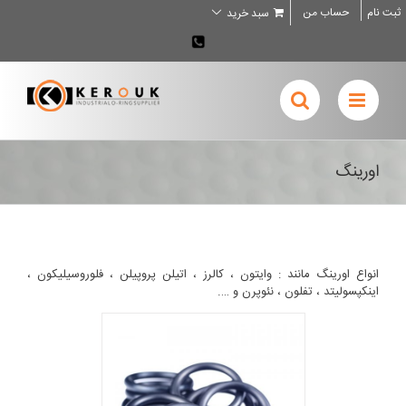
Ski
ثبت نام
حساب من
سبد خرید
t
conten
02636707898
اورینگ
انواع اورینگ مانند : وایتون ، کالرز ، اتیلن پروپیلن ، فلوروسیلیکون ،
اینکپسولیتد ، تفلون ، نئوپرن و ….