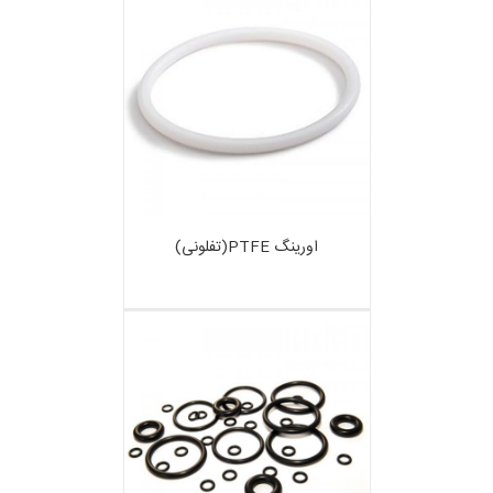
اورینگ PTFE(تفلونی)