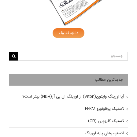
دانلود کاتالوگ
جستجو
برای:
جدیدترین مطالب
آیا اورینگ وایتون(Viton) از اورینگ ان بی آر(NBR) بهتر است؟
لاستیک پرفلوئورو FFKM
لاستیک کلروپرن (CR)
الاستومرهای پایه اورینگ