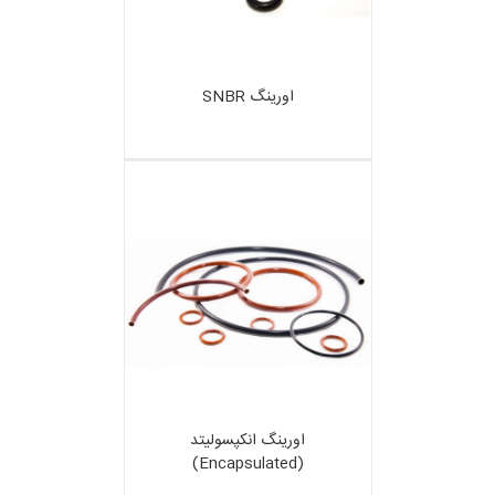
اورینگ SNBR
اورینگ انکپسولیتد
(Encapsulated)