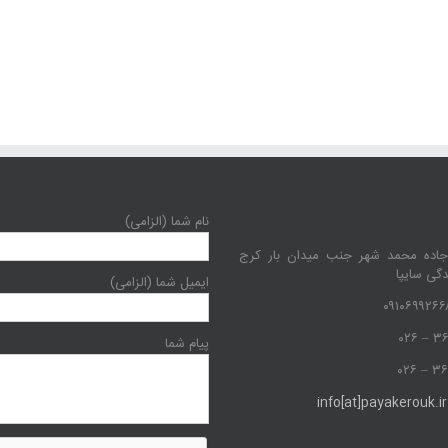
نام شما (الزامی)
جاده محمد شهر جنب میدان بار کرج
دگی سایپا
ایمیل شما (الزامی)
پیام شما
info[at]payakerouk.ir