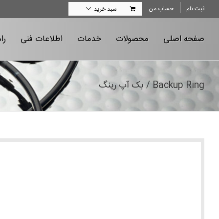
Ski
ثبت نام
حساب من
سبد خرید
t
conten
صفحه اصلی
محصولات
خدمات
اطلاعات فنی
را
Backup Ring / بک آپ رینگ