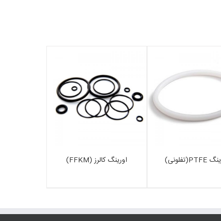
PTF(تفلونی)
اورینگ کالرز (FFKM)