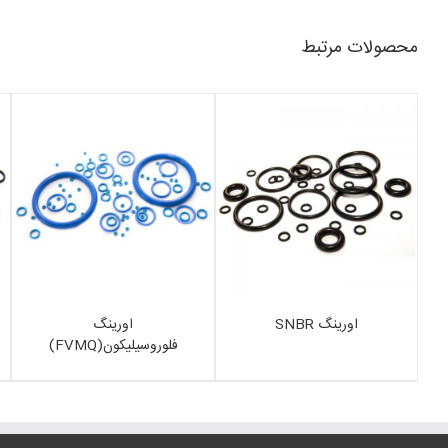
محصولات مرتبط
اورینگ SNBR
اورینگ
فلوروسیلیکون(FVMQ)