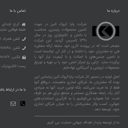
درباره ما
تماس با ما
شرکت پایا کروک البرز در جهت
کرج ابتدای 
تامین محصولات پلیمری، متناسب
طبقه فوقانی نماین
با دانش و تکنولوژی روز در سال
تلفن همراه: ۰۹۱۰۶۹۹۲۶۶۸
۱۳۹۱ تاسیس گردید. این شرکت
مفتخر است که در پرونده کاری خود سابقه ارائه مشاوره
تلفن: ۳۶۷۰۷۸۹۸ – ۰۲۶
فنی به مشتریان خود را داشته و در کنار آن توانسته‌ است
با تامین جنس‌های با اصالت و با کیفیت نیاز آنها را
فکس: ۳۶۷۰۱۱۲۲ – ۰۲۶
برآورده سازد. ازاین‌ رو تمرکز اصلی خود را بر تهیه و توزیع
پست الکترونیک:
محصولات اروپایی و آمریکایی نهاده‌ایم.
اصل اولیه در دستور کار شرکت پایاکروک البرز براساس این
بوده که مشتریان ما، شرکای تجاری ماهستند، درواقع آنها
فقط از ما خرید نمی‌کنند بلکه اولین خرید آنها به منزله‌ی
با ما در ارتباط باش
آغاز یک رابطه همکاری مستمر و متنفع برای هر دو طرف
است. لذا همواره می‌کوشیم با به کارگیری استانداردهای
جهانی، کسب‌ و‌کار مشتریانش را به عنوان شرکای تجاری
خود، توسعه دهد.
ما از توسعه پایدار اهداف جهانی حمایت می کنیم.