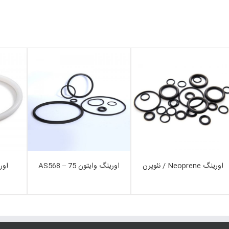
اورینگ Neoprene / نئوپرن
اورینگ وایتون 75 – AS568
اورینگ E