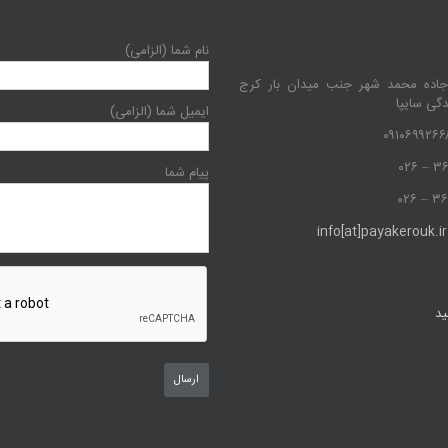
نام شما (الزامی)
جاده محمد شهر جنب میدان بار کرج
دگی سایپا
ایمیل شما (الزامی)
پیام شما
info[at]payakerouk.ir
ید