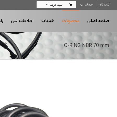
Ski
ثبت نام
حساب من
سبد خرید
t
conten
صفحه اصلی
محصولات
خدمات
اطلاعات فنی
را
O-RING NBR 70 mm