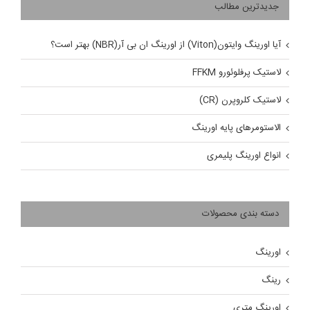
جدیدترین مطالب
آیا اورینگ وایتون(Viton) از اورینگ ان بی آر(NBR) بهتر است؟
لاستیک پرفلوئورو FFKM
لاستیک کلروپرن (CR)
الاستومرهای پایه اورینگ
انواع اورینگ پلیمری
دسته بندی محصولات
اورینگ
رینگ
اورینگ متری