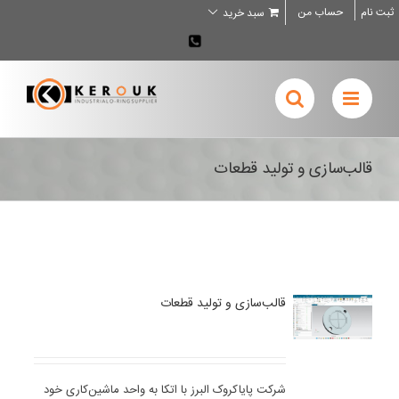
Ski
ثبت نام
حساب من
سبد خرید
t
conten
02636707898
قالب‌سازی و تولید قطعات
قالب‌سازی و تولید قطعات
شرکت پایاکروک البرز با اتکا به واحد ماشین‌کاری خود