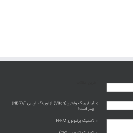
آخرین مقالات
آیا اورینگ وایتون(Viton) از اورینگ ان بی آر(NBR)
بهتر است؟
لاستیک پرفلوئورو FFKM
لاستیک کلروپرن (CR)