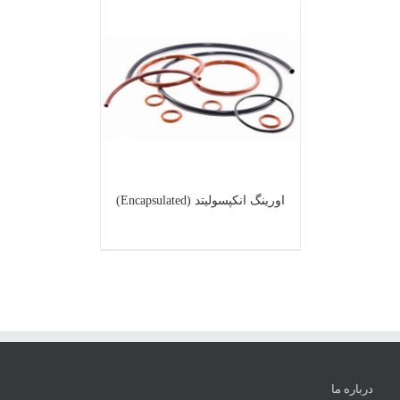
اورینگ انکپسولیتد (Encapsulated)
درباره ما