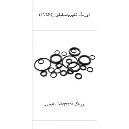
اورینگ فلوروسیلیکون(FVMQ)
اورینگ Neoprene / نئوپرن