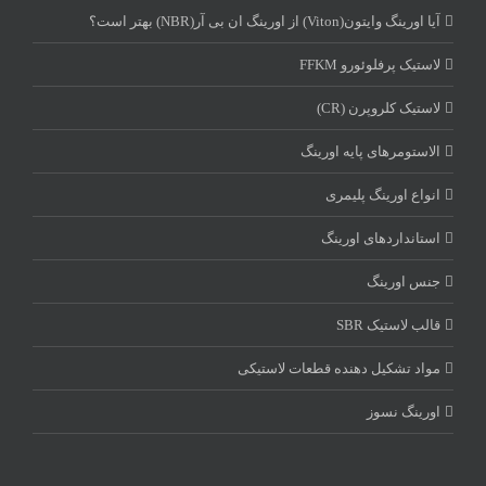
آیا اورینگ وایتون(Viton) از اورینگ ان بی آر(NBR) بهتر است؟
لاستیک پرفلوئورو FFKM
لاستیک کلروپرن (CR)
الاستومرهای پایه اورینگ
انواع اورینگ پلیمری
استاندارد‌های اورینگ
جنس اورینگ
قالب لاستیک SBR
مواد تشکیل دهنده قطعات لاستیکی
اورینگ نسوز