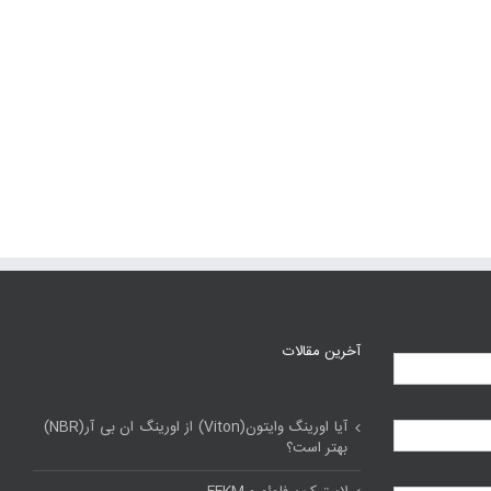
آخرین مقالات
آیا اورینگ وایتون(Viton) از اورینگ ان بی آر(NBR)
بهتر است؟