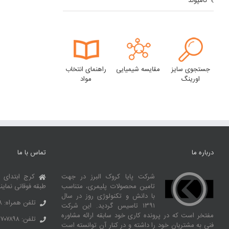
کامپوند
جستجوی سایز
مقایسه شیمیایی
راهنمای انتخاب
اورینگ
مواد
درباره ما
تماس با ما
شرکت پایا کروک البرز در جهت
کرج ابتدای 
تامین محصولات پلیمری، متناسب
طبقه فوقانی نماین
با دانش و تکنولوژی روز در سال
تلفن همراه: ۰۹۱۰۶۹۹۲۶۶۸
۱۳۹۱ تاسیس گردید. این شرکت
مفتخر است که در پرونده کاری خود سابقه ارائه مشاوره
تلفن: ۳۶۷۰۷۸۹۸ – ۰۲۶
فنی به مشتریان خود را داشته و در کنار آن توانسته‌ است