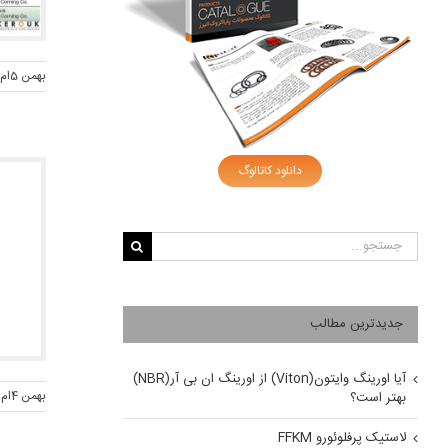
بهمن 5ام, 1398
دانلود کاتالوگ
جستجو
برای:
جدیدترین مطالب
آیا اورینگ وایتون(Viton) از اورینگ ان بی آر(NBR)
بهمن 4ام, 1397
بهتر است؟
لاستیک پرفلوئورو FFKM