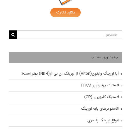
دانلود کاتالوگ
جستجو
برای:
جدیدترین مطالب
آیا اورینگ وایتون(Viton) از اورینگ ان بی آر(NBR) بهتر است؟
لاستیک پرفلوئورو FFKM
لاستیک کلروپرن (CR)
الاستومرهای پایه اورینگ
انواع اورینگ پلیمری