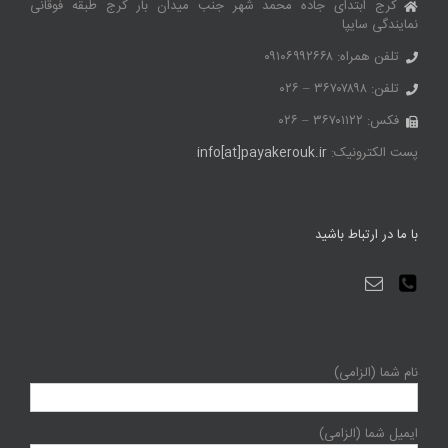
کرج ابتدای جاده محمد شهر جنب میدان بار کرج طبقه فوقانی
نمایندگی سایپا
تلفن همراه: ۰۹۱۰۶۹۹۲۶۶۸
تلفن: ۳۶۷۰۷۸۹۸ – ۰۲۶
فکس: ۳۶۷۰۱۱۲۲ – ۰۲۶
پست الکترونیک:
info[at]payakerouk.ir
با ما در ارتباط باشید
نام شما (الزامی)
ایمیل شما (الزامی)