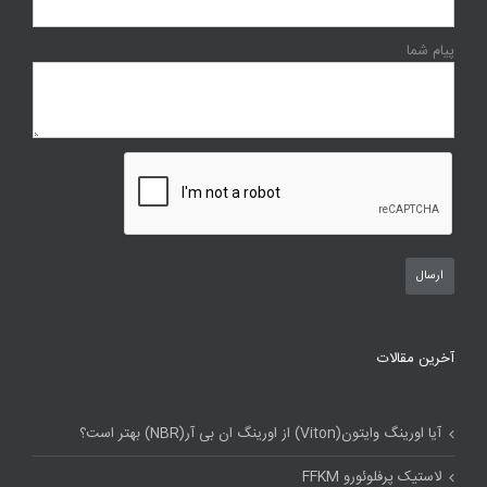
پیام شما
آخرین مقالات
آیا اورینگ وایتون(Viton) از اورینگ ان بی آر(NBR) بهتر است؟
لاستیک پرفلوئورو FFKM