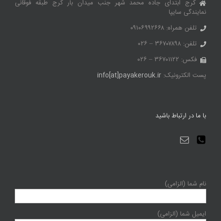
کرج ابتدای جاده محمد شهر جنب میدان بار کرج طبقه فوقانی
نمایندگی سایپا
تلفن همراه: ۰۹۱۰۶۹۹۲۶۶۸
تلفن: ۳۶۷۰۷۸۹۸ – ۰۲۶
فکس: ۳۶۷۰۱۱۲۲ – ۰۲۶
پست الکترونیک:
info[at]payakerouk.ir
با ما در ارتباط باشید
نام شما (الزامی)
ایمیل شما (الزامی)