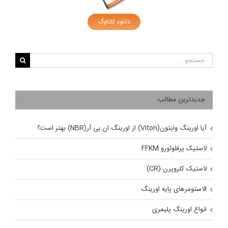
دانلود کاتالوگ
جستجو
برای:
جدیدترین مطالب
آیا اورینگ وایتون(Viton) از اورینگ ان بی آر(NBR) بهتر است؟
لاستیک پرفلوئورو FFKM
لاستیک کلروپرن (CR)
الاستومرهای پایه اورینگ
انواع اورینگ پلیمری