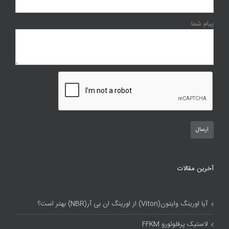
پیام شما
آخرین مقالات
آیا اورینگ وایتون(Viton) از اورینگ ان بی آر(NBR) بهتر است؟
لاستیک پرفلوئورو FFKM