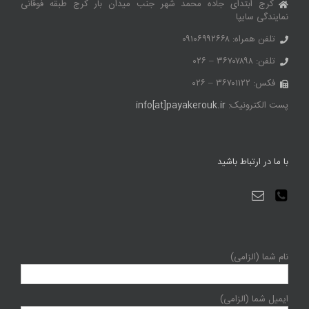
کرج ابتدای جاده محمد شهر جنب میدان بار کرج طبقه فوقانی
نمایندگی سایپا
تلفن همراه: ۰۹۱۰۶۹۹۲۶۶۸
تلفن: ۳۶۷۰۷۸۹۸ – ۰۲۶
فکس: ۳۶۷۰۱۱۲۲ – ۰۲۶
پست الکترونیک:
info[at]payakerouk.ir
با ما در ارتباط باشید
نام شما (الزامی)
ایمیل شما (الزامی)