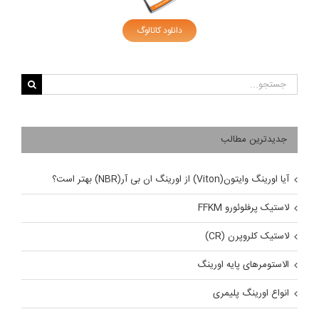
دانلود کاتالوگ
جستجو
برای:
جدیدترین مطالب
آیا اورینگ وایتون(Viton) از اورینگ ان بی آر(NBR) بهتر است؟
لاستیک پرفلوئورو FFKM
لاستیک کلروپرن (CR)
الاستومرهای پایه اورینگ
انواع اورینگ پلیمری