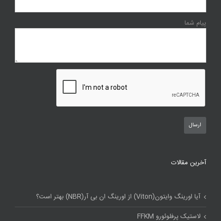
پیام شما
آخرین مقالات
آیا اورینگ وایتون(Viton) از اورینگ ان بی آر(NBR) بهتر است؟
لاستیک پرفلوئورو FFKM