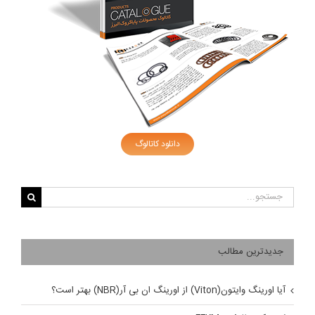
دانلود کاتالوگ
جستجو
برای:
جدیدترین مطالب
آیا اورینگ وایتون(Viton) از اورینگ ان بی آر(NBR) بهتر است؟