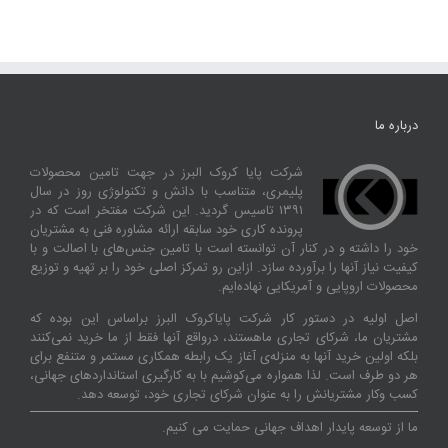
درباره ما
شرکت پایا کروک البرز در جهت تامین محصولات
پلیمری، متناسب با دانش و تکنولوژی روز در سال
۱۳۹۱ تاسیس گردید. این شرکت مفتخر است که در
پرونده کاری خود سابقه ارائه مشاوره فنی به مشتریان
خود را داشته و در کنار آن توانسته‌ است با تامین جنس‌های با اصالت و با
کیفیت نیاز آنها را برآورده سازد. ازاین‌ رو تمرکز اصلی خود را بر تهیه و توزیع
محصولات اروپایی و آمریکایی نهاده‌ایم.
اصل اولیه در دستور کار شرکت پایاکروک البرز براساس این بوده که
مشتریان ما، شرکای تجاری ماهستند، درواقع آنها فقط از ما خرید نمی‌کنند
بلکه اولین خرید آنها به منزله‌ی آغاز یک رابطه همکاری مستمر و متنفع برای
هر دو طرف است. لذا همواره می‌کوشیم با به کارگیری استانداردهای جهانی،
کسب‌ و‌کار مشتریانش را به عنوان شرکای تجاری خود، توسعه دهد.
ما از توسعه پایدار اهداف جهانی حمایت می کنیم.