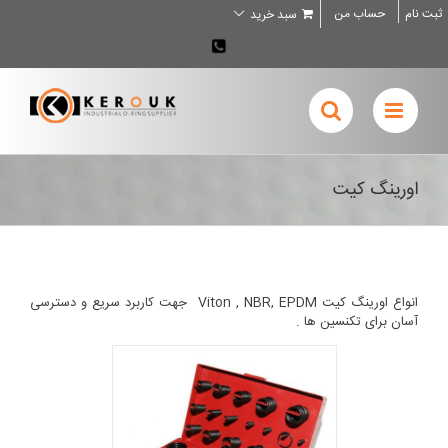
Ski
ثبت نام
حساب من
سبد خرید
t
conten
02636707898
اورینگ کیت
انواع اورینگ کیت Viton , NBR, EPDM جهت کاربرد سریع و دسترسی
آسان برای تکنسین ها .